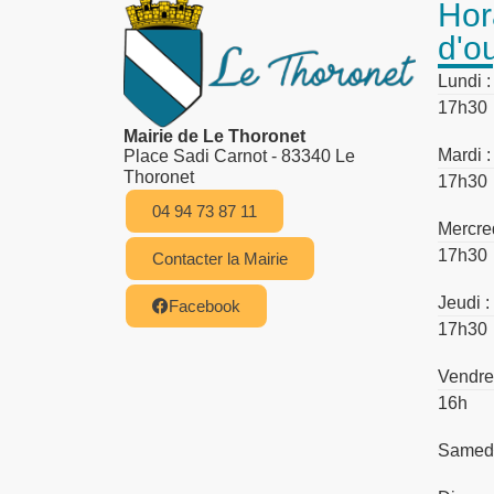
Hor
d'o
Lundi 
17h30
Mairie de Le Thoronet
Mardi 
Place Sadi Carnot - 83340 Le
Thoronet
17h30
04 94 73 87 11
Mercre
17h30
Contacter la Mairie
Jeudi 
Facebook
17h30
Vendre
16h
Samedi