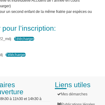
vile et Individuelle Accident de l’année en cours
harger)
pour un second enfant de la même fratrie par espèces ou
our l’inscription:
22_mdj
Télécharger
dj
Télécharger
aires
Liens utiles
uverture
Mes démarches
: 8h30 à 11h30 et 14h30 à
Publications légales