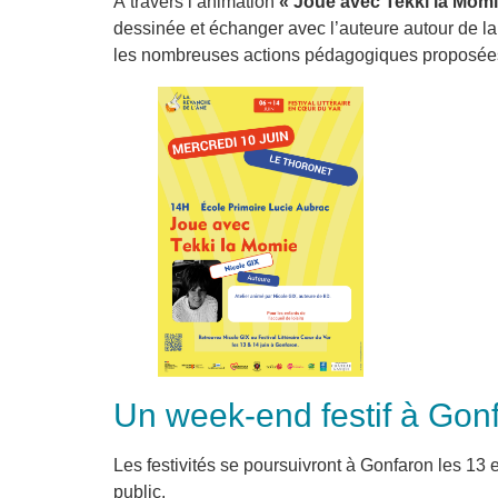
À travers l’animation
« Joue avec Tekki la Momi
dessinée et échanger avec l’auteure autour de la c
les nombreuses actions pédagogiques proposées au
Un week-end festif à Gon
Les festivités se poursuivront à Gonfaron les 13
public.